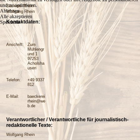
und zu optimieren.
Bäckerei Rhein
Ablehnen
Wolfgang Rhein
Alle akzeptieren
Kontaktdaten:
Speichern
Anschrift:
Zum
Mühlengr
und 1
97253
Acholsha
usen
Telefon:
+49 9337
812
E-Mail:
baeckerei
rhein@we
b.de
Verantwortlicher / Verantwortliche für journalistisch-
redaktionelle Texte:
Wolfgang Rhein