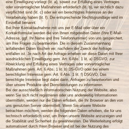
eine Einwilligung vorliegt (lit. a), soweit zur Erfüllung eines Vertrages
oder vorvertraglicher Maßnahmen erforderlich (lit. b), wir rechtlich dazu
verpflichtet sind (lit. c) oder wir ein berechtigtes Interesse an der
Verarbeitung haben (lit. f). Die entsprechende Rechtsgrundlage wird im
Einzelfall benannt.
Bei Ihrer Kontaktaufnahme mit uns per E-Mail oder über ein
Kontaktformular werden die von Ihnen mitgeteilten Daten (Ihre E-Mail-
Adresse, ggf. Ihr Name und Ihre Telefonnummer) von uns gespeichert,
um Ihre Fragen zu beantworten. Die in diesem Zusammenhang
anfallenden Daten löschen wir, nachdem der Zweck der Anfrage
entfallen ist. Je nach Art der Anfrage erheben wir diese Daten mit Ihrer
ausdrücklichen Einwilligung gem. Art. 6 Abs. 1 lit. a) DSGVO, zur
Abwicklung und Erfüllung eines Vertrages oder vorvertraglicher
Maßnahmen gem. Art. 6 Abs. 1 lit. b) DS-GVO oder bei einem
berechtigten Interesse gem. Art. 6 Abs. 1 lit. f) DSGVO. Das
berechtigte Interesse liegt dabei darin, Anfragen zu beantworten und
über unsere Produkte und Dienstleistungen zu informieren.
Bei der ausschließlich informatorischen Nutzung der Website, also
wenn Sie sich nicht registrieren oder uns anderweitig Informationen
übermitteln, werden nur die Daten erhoben, die Ihr Browser an den von
uns genutzten Server übermittelt. Wenn Sie unsere Website
betrachten möchten, werden die folgenden Daten erhoben, die für uns
technisch erforderlich sind, um Ihnen unsere Website anzuzeigen und
die Stabilität und Sicherheit zu gewährleisten. Die Weiterleitung erfolgt
automatisiert durch Ihren Browser und ist bei der Nutzung des