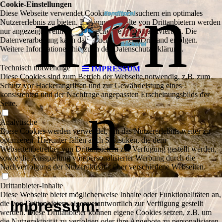
men
Cookie-Einstellungen
Diese Webseite verwendet Cookies, um Besuchern ein optimales
Nutzererlebnis zu bieten. Bestimmte Inhalte von Drittanbietern werden
nur angezeigt, wenn die entsprechende Option aktiviert ist. Die
Datenverarbeitung kann dann auch in einem Drittland erfolgen.
Weitere Informationen hierzu in der Datenschutzerklärung.
Technisch notwendige
IMPRESSUM
Diese Cookies sind zum Betrieb der Webseite notwendig, z.B. zum
Schutz vor Hackerangriffen und zur Gewährleistung eines
konsistenten und der Nachfrage angepassten Erscheinungsbilds der
n.
Seite.
Analytische
Diese Cookies werden verwendet, um das Nutzererlebnis weiter zu
optimieren. Hierunter fallen auch Statistiken, die dem
Webseitenbetreiber von Drittanbietern zur Verfügung gestellt werden,
sowie die Ausspielung von personalisierter Werbung durch die
Nachverfolgung der Nutzeraktivität über verschiedene Webseiten.
Drittanbieter-Inhalte
Diese Webseite bietet möglicherweise Inhalte oder Funktionalitäten an,
Impressum:
die von Drittanbietern eigenverantwortlich zur Verfügung gestellt
werden. Diese Drittanbieter können eigene Cookies setzen, z.B. um
die Nutzeraktivität zu verfolgen oder ihre Angebote zu personalisieren