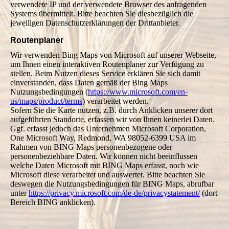
verwendete IP und der verwendete Browser des anfragenden
Systems übermittelt. Bitte beachten Sie diesbezüglich die
jeweiligen Datenschutzerklärungen der Drittanbieter.
Routenplaner
Wir verwenden Bing Maps von Microsoft auf unserer Webseite,
um Ihnen einen interaktiven Routenplaner zur Verfügung zu
stellen. Beim Nutzen dieses Service erklären Sie sich damit
einverstanden, dass Daten gemäß der Bing Maps
Nutzungsbedingungen (
https://www.microsoft.com/en-
us/maps/product/terms
) verarbeitet werden.
Sofern Sie die Karte nutzen, z.B. durch Anklicken unserer dort
aufgeführten Standorte, erfassen wir von Ihnen keinerlei Daten.
Ggf. erfasst jedoch das Unternehmen Microsoft Corporation,
One Microsoft Way, Redmond, WA 98052-6399 USA im
Rahmen von BING Maps personenbezogene oder
personenbeziehbare Daten. Wir können nicht beeinflussen
welche Daten Microsoft mit BING Maps erfasst, noch wie
Microsoft diese verarbeitet und auswertet. Bitte beachten Sie
deswegen die Nutzungsbedingungen für BING Maps, abrufbar
unter
https://privacy.microsoft.com/de-de/privacystatement/
(dort
Bereich BING anklicken).