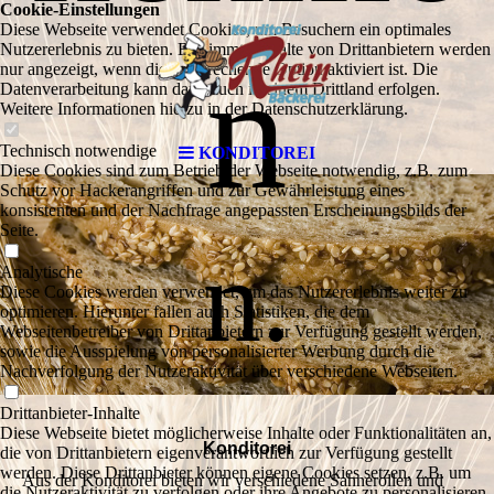
Cookie-Einstellungen
Diese Webseite verwendet Cookies, um Besuchern ein optimales
Nutzererlebnis zu bieten. Bestimmte Inhalte von Drittanbietern werden
n
nur angezeigt, wenn die entsprechende Option aktiviert ist. Die
Datenverarbeitung kann dann auch in einem Drittland erfolgen.
Weitere Informationen hierzu in der Datenschutzerklärung.
Technisch notwendige
KONDITOREI
Diese Cookies sind zum Betrieb der Webseite notwendig, z.B. zum
Schutz vor Hackerangriffen und zur Gewährleistung eines
konsistenten und der Nachfrage angepassten Erscheinungsbilds der
Seite.
n.
Analytische
Diese Cookies werden verwendet, um das Nutzererlebnis weiter zu
optimieren. Hierunter fallen auch Statistiken, die dem
Webseitenbetreiber von Drittanbietern zur Verfügung gestellt werden,
sowie die Ausspielung von personalisierter Werbung durch die
Nachverfolgung der Nutzeraktivität über verschiedene Webseiten.
Drittanbieter-Inhalte
Diese Webseite bietet möglicherweise Inhalte oder Funktionalitäten an,
Konditorei
die von Drittanbietern eigenverantwortlich zur Verfügung gestellt
werden. Diese Drittanbieter können eigene Cookies setzen, z.B. um
Aus der Konditorei bieten wir verschiedene Sahnerollen und
die Nutzeraktivität zu verfolgen oder ihre Angebote zu personalisieren