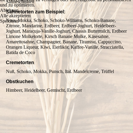
Sahneschnitten
und zu optimieren.
Ablehnen
Sahnetorten zum Beispiel:
Alle akzeptieren
Nuss, Mokka, Schoko, Schoko-Williams, Schoko-Banane,
Speichern
Zitrone, Mandarine, Erdbeer, Erdbeer-Joghurt, Heidelbeer-
Joghurt, Maracuja-Vanille-Joghurt, Chassis Buttermilch, Erdbeer
Limone Molketorte, Kirsch Banane Molke, Käsesahne,
Amarettosahne, Champagner, Banane, Tiramisu, Cappuccino,
Orangen Liqueur, Kiwi, Eierlikör, Kaffee-Vanille, Stracciatella,
Batida de Coco
Cremetorten
Nuß, Schoko, Mokka, Punsch, Ital. Mandelcreme, Trüffel
Obstkuchen
Himbeer, Heidelbeer, Gemischt, Erdbeer